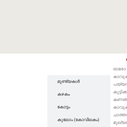
കാവുകൾ
ഓരോ ഊ
കാവുക
മുണ്ട്യകൾ
പയ്യന്
കുട്ടി
കഴകം
കണങ്ങാ
കോട്ടം
കാവുകൾ
ചാത്ത
കുലോം (കോവിലകം)
മുഖ്യദ