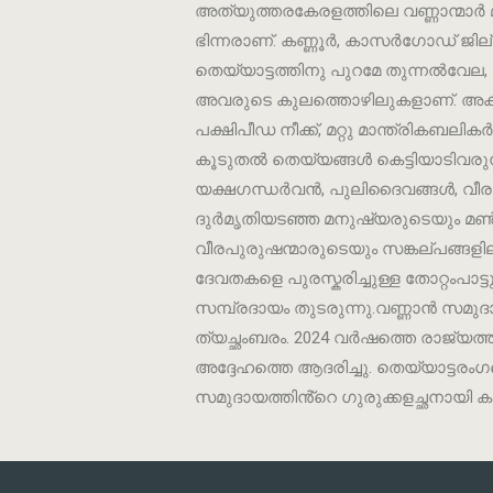
അത്യുത്തരകേരളത്തിലെ വണ്ണാന്മാർ മറ
ഭിന്നരാണ്. കണ്ണൂർ, കാസർഗോഡ് ജില്ല
തെയ്യാട്ടത്തിനു പുറമേ തുന്നൽവേല,
അവരുടെ കുലത്തൊഴിലുകളാണ്. അകനാൾ നീക
പക്ഷിപീഡ നീക്ക്, മറ്റു മാന്ത്രികബലിക
കൂടുതൽ തെയ്യങ്ങൾ കെട്ടിയാടിവരുന്ന
യക്ഷഗന്ധർവൻ, പുലിദൈവങ്ങൾ, വീരന്
ദുർമൃതിയടഞ്ഞ മനുഷ്യരുടെയും മ
വീരപുരുഷന്മാരുടെയും സങ്കല്പങ്ങളിലു
ദേവതകളെ പുരസ്കരിച്ചുള്ള തോറ്റംപാട
സമ്പ്രദായം തുടരുന്നു.വണ്ണാൻ സ
ത്യച്ഛംബരം. 2024 വർഷത്തെ രാജ്യ
അദ്ദേഹത്തെ ആദരിച്ചു. തെയ്യാട്ടരം
സമുദായത്തിൻ്റെ ഗുരുക്കളച്ഛനായി ക