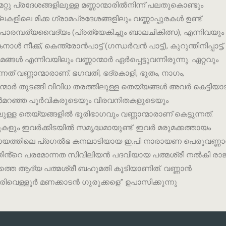
്റു പ്രദേശങ്ങളിലുള്ള മണ്ണാന്മാരിൽനിന്ന് പലതുകൊണ്ടും
കളിലെ മിക്ക ഗ്രാമപ്രദേശങ്ങളിലും വണ്ണാപ്പുരകൾ ഉണ്ട്.
 പാരമ്പര്യവൈദ്യം (പ്രത്യേകിച്ചും ബാലചികിത്സ), എന്നിവയും
്ക്, കെന്ത്രോൻപാട്ട് (ഗന്ധർവൻ പാട്ട്), കുറുന്തിനിപ്പാട്ട്,
ർമങ്ങൾ എന്നിവയിലും വണ്ണാന്മാർ ഏർപ്പെട്ടുവന്നിരുന്നു. ഏറ്റവും
ത് വണ്ണാന്മാരാണ്. ഭഗവതി, ഭദ്രകാളി, ഭൂതം, നാഗം,
മാർ തുടങ്ങി വിവിധ തരത്തിലുള്ള തെയ്യങ്ങൾ അവർ കെട്ടിയാട
ൺമറഞ്ഞ പൂർവികരുടെയും വീരവനിതകളുടെയും
ള്ള തെയ്യങ്ങളിൽ ഭൂരിഭാഗവും വണ്ണാന്മാരാണ് കെട്ടുന്നത്.
്ടുകളും ഇവർക്കിടയിൽ സമൃദ്ധമായുണ്ട്. ഇവർ മരുമക്കത്തായം
മുദായത്തിലെ പ്രഗൽഭ കനലാടിയായ ഇ.പി നാരായണ പെരുവണ്ണാ
ത്തിൻ്റെ പരമോന്നത സിവിലിയൻ പദവിയായ പത്മശ്രീ നൽകി രാജ
ഗത്തെ ആദ്യ പത്മശ്രീ ബഹുമതി കൂടിയാണിത്. വണ്ണാൻ
രിവെള്ളൂർ മണക്കാടൻ ഗുരുക്കളെ” ഉപാസിക്കുന്നു