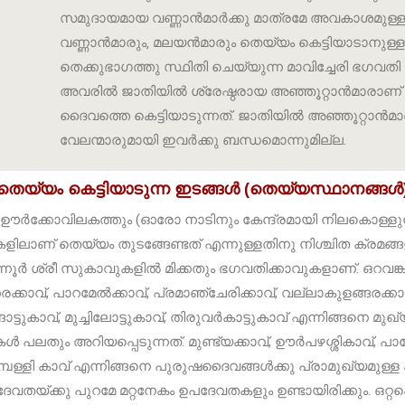
സമുദായമായ വണ്ണാൻമാർക്കു മാത്രമേ അവകാശമുള്ളു
വണ്ണാൻമാരും‚ മലയൻമാരും തെയ്യം കെട്ടിയാടാനുള്
തെക്കുഭാഗത്തു സ്ഥിതി ചെയ്യുന്ന മാവിച്ചേരി ഭഗവതി
അവരിൽ ജാതിയിൽ ശ്രേഷ്ഠരായ അഞ്ഞൂറ്റാൻമാരാണ
ദൈവത്തെ കെട്ടിയാടുന്നത്. ജാതിയിൽ അഞ്ഞൂറ്റാ
വേലന്മാരുമായി ഇവർക്കു ബന്ധമൊന്നുമില്ല.
തെയ്യം കെട്ടിയാടുന്ന ഇടങ്ങൾ (തെയ്യസ്ഥാനങ്ങൾ
ർക്കോവിലകത്തും (ഓരോ നാടിനും കേന്ദ്രമായി നിലകൊള്ളുന
ളിലാണ് തെയ്യം തുടങ്ങേണ്ടത് എന്നുള്ളതിനു നിശ്ചിത ക്രമങ്ങ
നൂർ ശ്രീ സുകാവുകളിൽ മിക്കതും ഭഗവതിക്കാവുകളാണ്. ഒറവങ്കരക്ക
ക്കരക്കാവ്, പാറമേൽക്കാവ്, പ്രമാഞ്ചേരിക്കാവ്, വല്ലാകുളങ്ങരക്കാവ
ട്ടുകാവ്, മുച്ചിലോട്ടുകാവ്, തിരുവർകാട്ടുകാവ് എന്നിങ്ങനെ
 പലതും അറിയപ്പെടുന്നത്. മുണ്ട്യക്കാവ്, ഊർപഴശ്ശികാവ്, പാല
മ്പള്ളി കാവ് എന്നിങ്ങനെ പുരുഷദൈവങ്ങൾക്കു പ്രാമുഖ്യമുള്
േവതയ്ക്കു പുറമേ മറ്റനേകം ഉപദേവതകളും ഉണ്ടായിരിക്കും. ഒറ്റപ