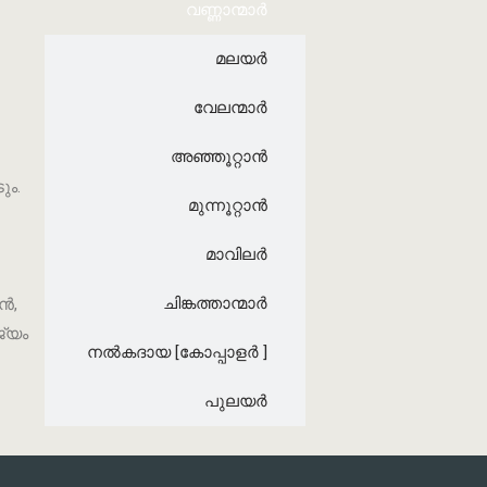
വണ്ണാന്മാർ
മലയർ
വേലന്മാർ
അഞ്ഞൂറ്റാൻ
ും.
മുന്നൂറ്റാൻ
മാവിലർ
ചിങ്കത്താന്മാർ
ൻ,
്യം
നൽകദായ [കോപ്പാളർ ]
പുലയർ