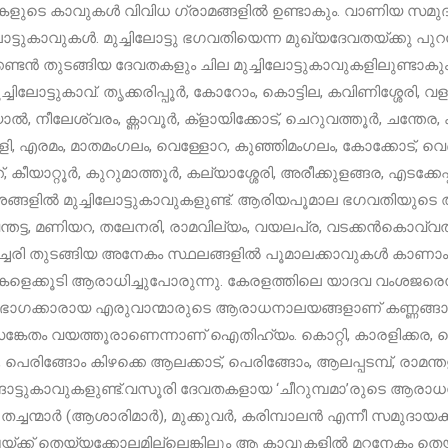
ളുടെ കാവുകൾ വിവിധ ഗ്രാമങ്ങളിൽ ഉണ്ടാകും. വാണിയ സ
ലോട്ടുകാവുകൾ. മുച്ചിലോട്ടു ഭഗവതിയെന്ന മുഖ്യദേവതയ്ക്കു പുറ
കണ്ടൻ തുടങ്ങിയ ദേവതകളും ചില മുച്ചിലോട്ടുകാവുകളിലുണ്ടാകു
്ചിലോട്ടുകാവ്. തൃക്കരിപ്പൂർ, കോറോം, കൊട്ടില, കവിണിശ്ശേരി, വള
ൽ, നീലേശ്വരം, ക്ണാവൂർ, ക്ളായിക്കോട്, ചെറുവത്തൂർ, ചന്തേര
ളി, എരമം, മാതമംഗലം, വെള്ളോറ, കുഞ്ഞിമംഗലം, കോക്കോട്, വെങ
 കീയാറ്റൂർ, കുറുമാത്തൂർ, കല്യാശ്ശേരി, അരീക്കുളങ്ങര, എടക്കേപ്പു
ശങ്ങളിൽ മുച്ചിലോട്ടുകാവുകളുണ്ട്. ആരിയപൂമാല ഭഗവതിയു
ന്തട്ട, മണിയറ, തലേനരി, രാമവില്യം, വയലപ്ര, വടക്കൻകൊവ്വൽ,
ച്ചേരി തുടങ്ങിയ അനേകം സ്ഥലങ്ങളിൽ പൂമാലക്കാവുകൾ കാണാ
ളെക്കൂടി ആരാധിച്ചുപോരുന്നു. കേരളത്തിലെ യാദവ വംശജരെന
ിഭാഗക്കാരായ എരുവാന്മാരുടെ ആരാധനാലയങ്ങളാണ് കണ്ണങ്ങാട്
്കേതം വയത്തൂരാണെന്നാണ് ഐതിഹ്യം. കൊറ്റി, കാരളിക്കര, കൊക
ർ, പെരിങ്ങോം കിഴക്കെ ആലക്കാട്, പെരിങ്ങോം, ആലപ്പടമ്പ്, രാമന
്ങാട്ടുകാവുകളുണ്ട്.വസൂരി ദേവതകളായ ‘ചീറുമ്പമാ’രുടെ ആരാ
 തച്ചന്മാർ (ആശാരിമാർ), മുക്കുവർ, കരിമ്പാലൻ എന്നീ സമുദാ
പയ്ക്ക് തെയ്യക്കോലമില്ലെങ്കിലും ആ കാവുകളിൽ മറ്റനേകം തെയ്യ