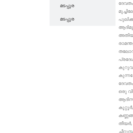
ദേവതക
മടപ്പുര
മുച്ചി
മടപ്പുര
പുലിക്
ആദിമുച
അതിയാ
രാമന്ത
തലോറ്,
പ്രദേ
കുറുവ
കുന്ന
ദേവതക
ഒരു വ
ആദിസങ
കൂറ്റൂ
കണ്ണങ
തീയർ,
ചീറുമ്