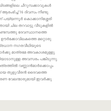
വിടങ്ങളിലെ ചീറുമ്പക്കാവുകൾ
രംഭിച്ച് 16 ദിവസം നീണ്ടു
പയ്യന്നൂർ കൊക്കാനിശ്ശേരി
തായി ചില തറവാട്ടു വീടുകളിൽ
ണ്ടമ്പത്തു ദേവസ്ഥാനത്തെ
 ഊർക്കോവിലകത്തെ മറ്റൊരു
ന പ്രധാന നഗരവീഥിയുടെ
ർക്കു മാത്രമേ അവകാശമുള്ളു.
യാടാനുള്ള അവസരം പങ്കിടുന്നു.
ത്രത്തിൽ വണ്ണാൻമാർക്കൊപ്പം
മായ തുളുവീരൻ ദൈവത്തെ
ാരണ വേലന്മാരുമായി ഇവർക്കു