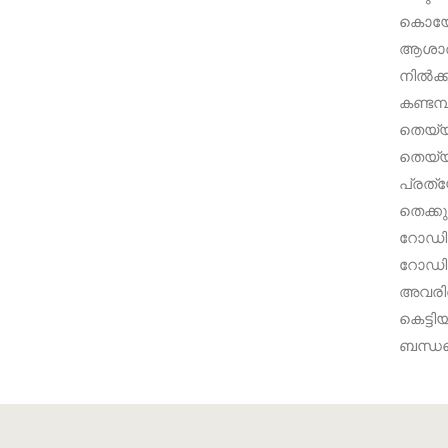
കൊയോൻക
ആശാരി
നിൽക്
കണ്ടമ
തെയ്യ
തെയ്യ
പ്രത്
തെക്ക
റോഡിൻ
റോഡിൻ
അവരിൽ
കെട്ട
ബന്ധമ