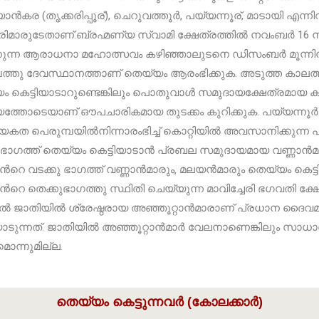
ര (തൃക്കരിപ്പൂര്), ചെറുവത്തൂർ, പയ്യന്നൂര്, മാടായി എന്നി
മാരുടേതാണ്.ബ്രഹ്മണ്യ സ്വാമി ക്ഷേത്രത്തിൽ നവംബർ 16 ന് ആ
കുന്ന ആരാധനാ മഹോത്സവം കഴിഞ്ഞാലുടനെ ഡിസംബർ മൂന്നിന് 
്പത്തു ദേവസ്ഥാനത്താണ് തെയ്യം ആരംഭിക്കുക. അടുത്ത കാലത്
ം കെട്ടിയാടാറുണ്ടെങ്കിലും പൊതുവാൾ സമുദായക്ഷേത്രമായ ക
ത്തോടെയാണ് ഔപചാരികമായ തുടക്കം കുറിക്കുക. പയ്യന്നൂർ
യേകത പെരുമ്പയിൽനിന്നാരംഭിച്ച് കൊറ്റിയിൽ അവസാനിക്കുന്
ുഭാഗത്ത് തെയ്യം കെട്ടിയാടാൻ പ്രബല സമുദായമായ വണ്ണാൻമാ
റെ വടക്കു ഭാഗത്ത് വണ്ണാൻമാരും‚ മലയൻമാരും തെയ്യം കെട്ടി
റെ തെക്കുഭാഗത്തു സ്ഥിതി ചെയ്യുന്ന മാവിച്ചേരി ഭഗവതി ക്ഷേ
 ജാതിയിൽ ശ്രേഷ്ഠരായ അഞ്ഞൂറ്റാൻമാരാണ് പ്രധാന ദൈവ
ിയാടുന്നത്. ജാതിയിൽ അഞ്ഞൂറ്റാൻമാർ വേലനാണെങ്കിലും സാധ
ൊന്നുമില്ല.
തെയ്യം കെട്ടുന്നവർ (കോലക്കാർ)